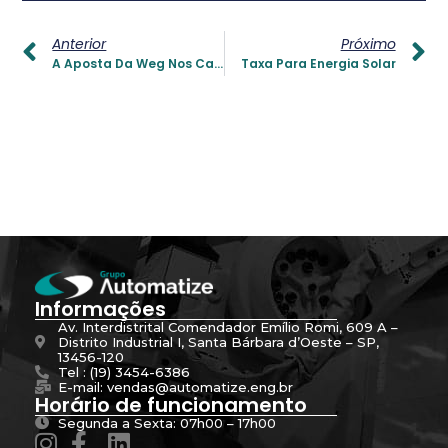
Anterior
Próximo
A Aposta Da Weg Nos Caminhões E Ônibus Elétricos
Taxa Para Energia Solar
Informações
Av. Interdistrital Comendador Emílio Romi, 609 A –
Distrito Industrial I, Santa Bárbara d’Oeste – SP,
13456-120
Tel : (19) 3454-6386
E-mail: vendas@automatize.eng.br
Horário de funcionamento
Segunda a Sexta: 07h00 – 17h00